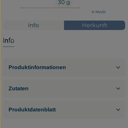
30 g
Service
#29164
3,19 €
/ 30 g
106,33 €
/ 1kg
7% MwSt
Neues vom Hof
Info
Herkunft
Info
Produktinformationen
Zutaten
Produktdatenblatt