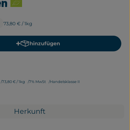
en
73,80 €
/ 1kg
hinzufügen
Produkt zum Warenkorb hinzufügen
73,80 €
/ 1kg
7% MwSt
Handelsklasse II
Herkunft