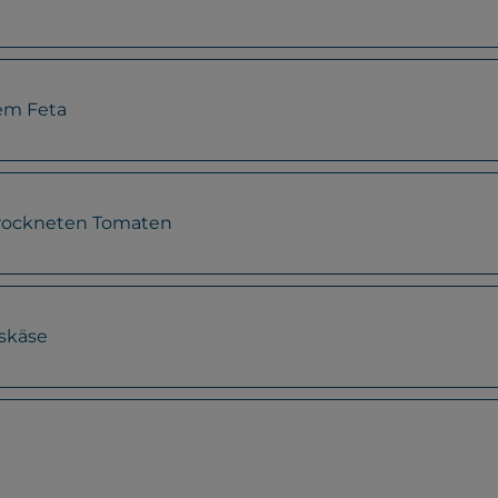
nem Feta
etrockneten Tomaten
fskäse