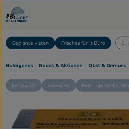
Geplante Kisten
Frisches für´s Büro
Hofeigenes
Neues & Aktionen
Obst & Gemüse
Essig & Öl
Gewürze
Ketchup, Senf & Ähn