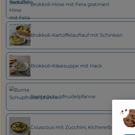
Brokkoli-Hirse mit Feta gratiniert
Brokkoli-Kartoffelauflauf mit Schinken
Brokkoli-Käsesuppe mit Hack
Bunte Schupfnudelpfanne
Couscous mit Zucchini, Kichererbsen und 