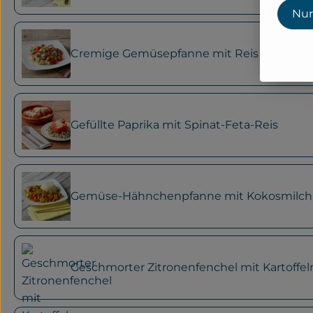
Nur
Cremige Gemüsepfanne mit Reis
Gefüllte Paprika mit Spinat-Feta-Reis
Gemüse-Hähnchenpfanne mit Kokosmilch
Geschmorter Zitronenfenchel mit Kartoffel