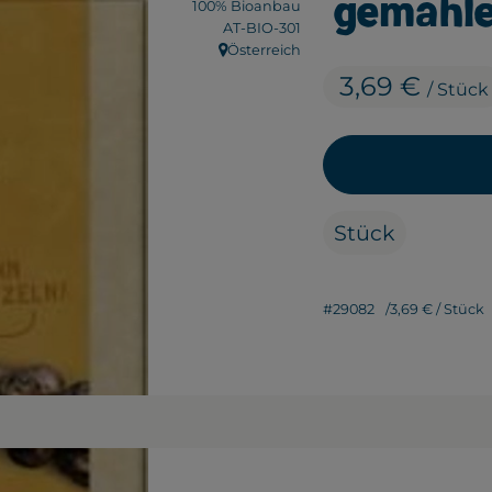
gemahl
100% Bioanbau
, Kontrollstelle:
AT-BIO-301
Österreich
, Herkunft:
3,69 €
/ Stück
Stück
#29082
3,69 €
/ Stück