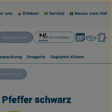
er uns
Erleben
Service
Neues vom Hof
Waren
L
Registrieren
Anmelden
en
erpackung
Drogerie
Geplante Kisten
senfrüchte
 Pfeffer schwarz
zufügen