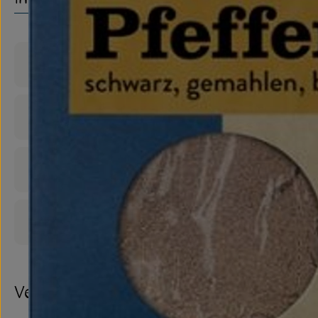
Produktinformationen
Zutaten
Nährwert-Info
Produktdatenblatt
Verwendet oder empfohlen bei