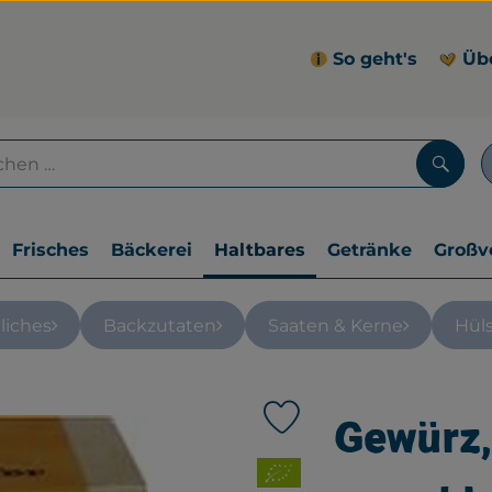
So geht's
Üb
Such
Frisches
Bäckerei
Haltbares
Getränke
Großv
liches
Backzutaten
Saaten & Kerne
Hül
Gewürz,
Produkt zu Favouriten hin
, Verband: