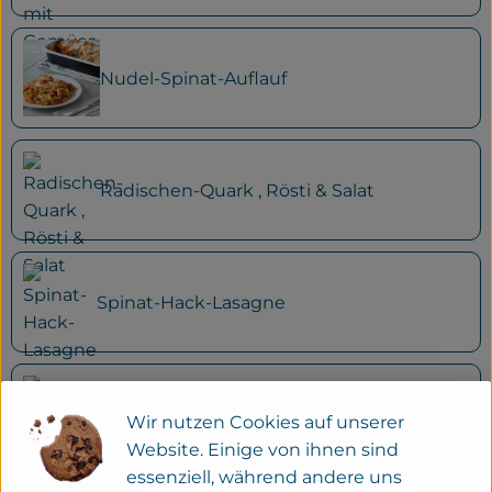
Nudel-Spinat-Auflauf
Radischen-Quark , Rösti & Salat
Spinat-Hack-Lasagne
Spitzkohl-Möhren-Curry & Gnocchi
Wir nutzen Cookies auf unserer
Website. Einige von ihnen sind
essenziell, während andere uns