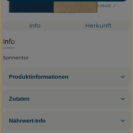
#29020
4,29 €
/ Stück
171,60 €
/ 1kg
7% MwSt
Service
Handelsklasse II
Neues vom Hof
Info
Herkunft
Info
Sonnentor
Produktinformationen
Zutaten
Nährwert-Info