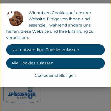
Deutschland
Wir nutzen Cookies auf unserer
Website. Einige von ihnen sind
essenziell, während andere uns
Spielberger GmbH
helfen, diese Website und Ihre Erfahrung zu
verbessern.
D 74336 Brackenheim
Kontrollnummer DE-ÖKO-007
Nur notwendige Cookies zulassen
www.spielberger.de
(Daten von Ecoinform)
Alle Cookies zulassen
Spielberger Mühle
Cookieeinstellungen