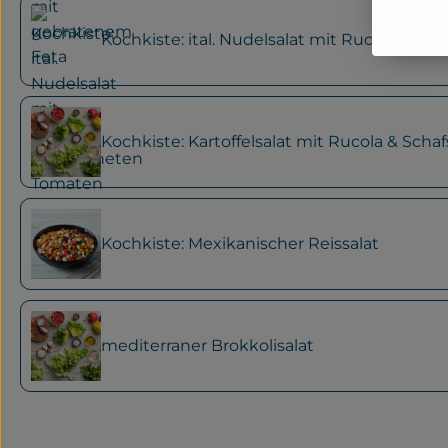
Kochkiste: ital. Nudelsalat mit Rucola & g
Kochkiste: Kartoffelsalat mit Rucola & Scha
Kochkiste: Mexikanischer Reissalat
mediterraner Brokkolisalat