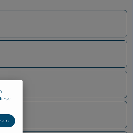
n
diese
ssen