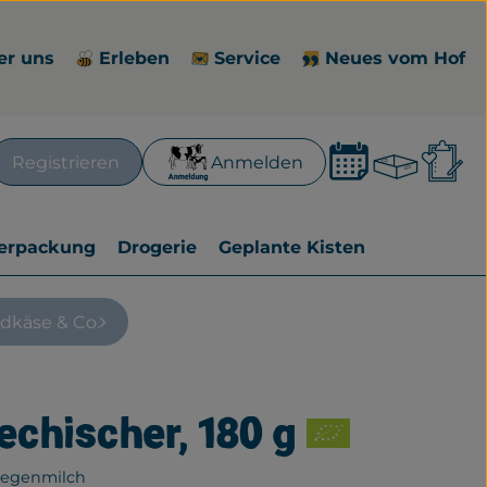
er uns
Erleben
Service
Neues vom Hof
Waren
L
Registrieren
Anmelden
en
erpackung
Drogerie
Geplante Kisten
ndkäse & Co.
iechischer, 180 g
zufügen
iegenmilch