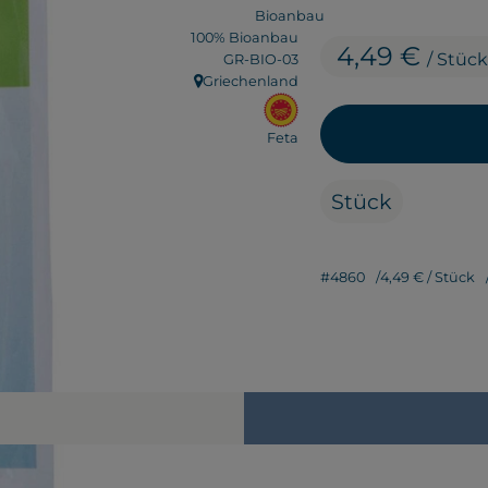
100% Bioanbau
4,49 €
/ Stück
, Kontrollstelle:
GR-BIO-03
Griechenland
, Herkunft:
, EU Herkunft:
Feta
Stück
#4860
4,49 €
/ Stück