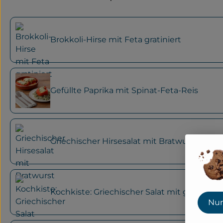
Brokkoli-Hirse mit Feta gratiniert
Gefüllte Paprika mit Spinat-Feta-Reis
Griechischer Hirsesalat mit Bratwurst
Kochkiste: Griechischer Salat mit gebrate
Nur