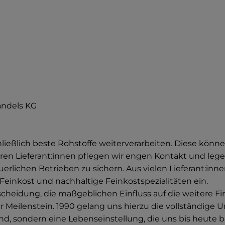
andels KG
hließlich beste Rohstoffe weiterverarbeiten. Diese kön
 Lieferant:innen pflegen wir engen Kontakt und legen 
uerlichen Betrieben zu sichern. Aus vielen Lieferant:in
o-Feinkost und nachhaltige Feinkostspezialitäten ein.
tscheidung, die maßgeblichen Einfluss auf die weitere F
rster Meilenstein. 1990 gelang uns hierzu die vollständig
end, sondern eine Lebenseinstellung, die uns bis heute be