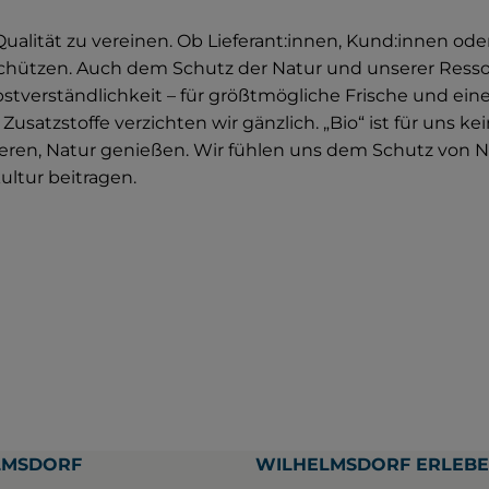
alität zu vereinen. Ob Lieferant:innen, Kund:innen oder
schützen. Auch dem Schutz der Natur und unserer Resso
lbstverständlichkeit – für größtmögliche Frische und e
satzstoffe verzichten wir gänzlich. „Bio“ ist für uns ke
ren, Natur genießen. Wir fühlen uns dem Schutz von Na
ultur beitragen.
LMSDORF
WILHELMSDORF ERLEB