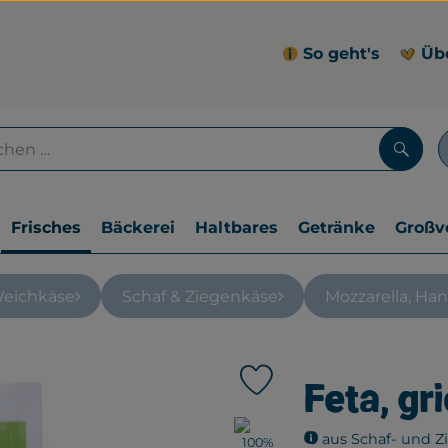
So geht's
Üb
Such
Frisches
Bäckerei
Haltbares
Getränke
Großv
eichkäse
Schaf & Ziegenkäse
Mozzarella, Ha
Feta, gr
Produkt zu Favouriten hin
, Verband:
aus Schaf- und Z