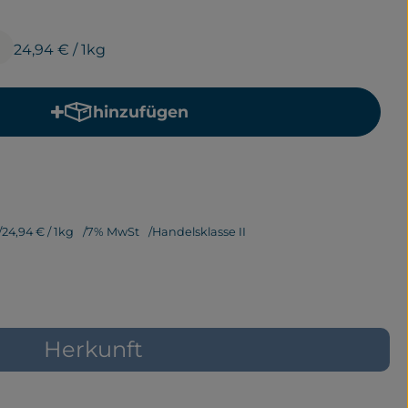
24,94 €
/ 1kg
hinzufügen
Produkt zum Warenkorb hinzufügen
24,94 €
/ 1kg
7% MwSt
Handelsklasse II
Herkunft