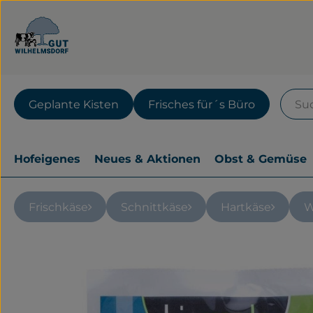
Geplante Kisten
Frisches für´s Büro
Hofeigenes
Neues & Aktionen
Obst & Gemüse
Frischkäse
Schnittkäse
Hartkäse
W