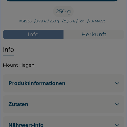
250 g
Service
#31935
8,79 €
/ 250 g
35,16 €
/ 1kg
7% MwSt
Neues vom Hof
Info
Herkunft
Info
Mount Hagen
Produktinformationen
Zutaten
Nährwert-Info