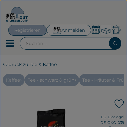
Warenk
Registrieren
Anmelden
Lin
Mobiles Menu öffnen oder
Such
Zurück zu Tee & Kaffee
Geplante Kisten
Frisches für´s Büro
Kaffee
Tee - schwarz & grün
Tee - Kräuter & Frü
Hofeigenes
P
Neues & Aktionen
, Verband:
EG-Biosiegel
Obst & Gemüse
, Kontrollstelle:
DE-ÖKO-039