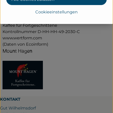
Wertform GmbH
Cookieeinstellungen
D 21107 Hamburg
Kaffee für Fortgeschrittene
Kontrollnummer D-HH-HH-49-2030-C
www.wertform.com
(Daten von Ecoinform)
Mount Hagen
KONTAKT
Gut Wilhelmsdorf