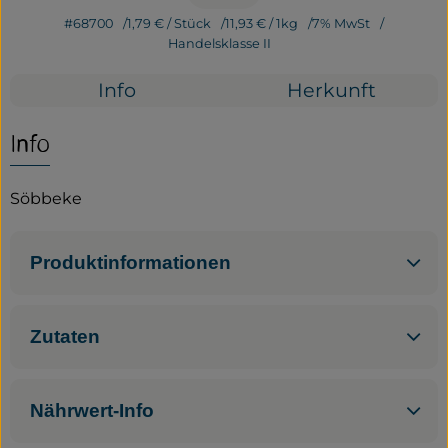
#68700
1,79 €
/ Stück
11,93 €
/ 1kg
7% MwSt
Service
Handelsklasse II
Neues vom Hof
Info
Herkunft
Info
Söbbeke
Produktinformationen
Zutaten
Nährwert-Info