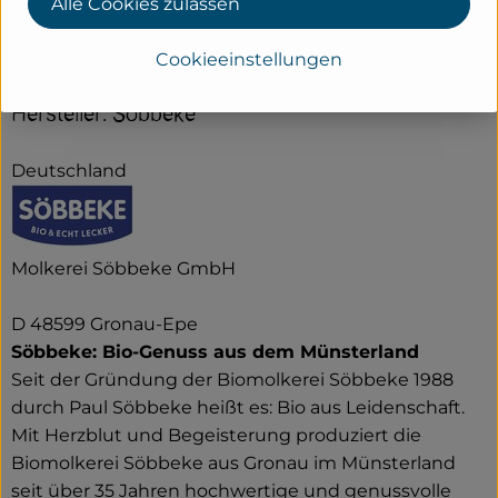
Alle Cookies zulassen
Herkunft
Cookieeinstellungen
Hersteller: Söbbeke
Deutschland
Molkerei Söbbeke GmbH
D 48599 Gronau-Epe
Söbbeke: Bio-Genuss aus dem Münsterland
Seit der Gründung der Biomolkerei Söbbeke 1988
durch Paul Söbbeke heißt es: Bio aus Leidenschaft.
Mit Herzblut und Begeisterung produziert die
Biomolkerei Söbbeke aus Gronau im Münsterland
seit über 35 Jahren hochwertige und genussvolle