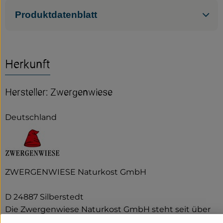
Produktdatenblatt
Herkunft
Hersteller: Zwergenwiese
Deutschland
ZWERGENWIESE Naturkost GmbH
D 24887 Silberstedt
Die Zwergenwiese Naturkost GmbH steht seit über
40 Jahren für liebevoll und sorgfältig hergestellte