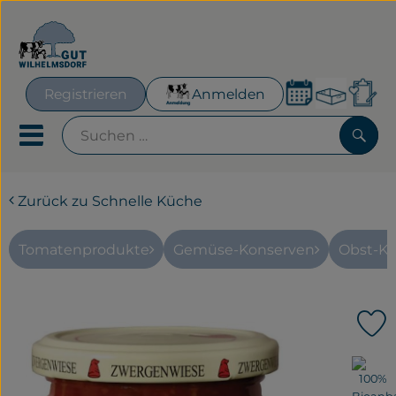
Warenk
Registrieren
Anmelden
Lin
Mobiles Menu öffnen oder
Such
Zurück zu Schnelle Küche
Geplante Kisten
Frisches für´s Büro
Tomatenprodukte
Gemüse-Konserven
Obst-K
Hofeigenes
P
Neues & Aktionen
, Verband:
Obst & Gemüse