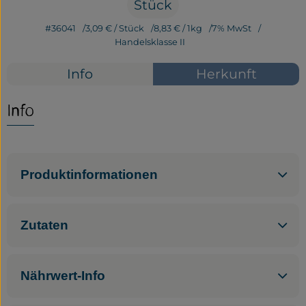
Stück
Service
#36041
3,09 €
/ Stück
8,83 €
/ 1kg
7% MwSt
Handelsklasse II
Neues vom Hof
Info
Herkunft
Info
Produktinformationen
Zutaten
Nährwert-Info