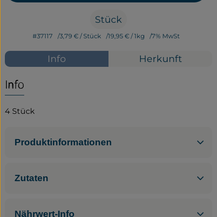
Stück
Service
#37117
3,79 €
/ Stück
19,95 €
/ 1kg
7% MwSt
Neues vom Hof
Info
Herkunft
Info
4 Stück
Produktinformationen
Zutaten
Nährwert-Info