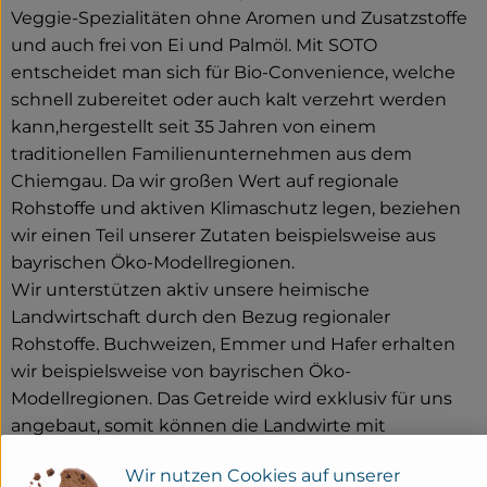
Veggie-Spezialitäten ohne Aromen und Zusatzstoffe
und auch frei von Ei und Palmöl. Mit SOTO
entscheidet man sich für Bio-Convenience, welche
schnell zubereitet oder auch kalt verzehrt werden
kann,hergestellt seit 35 Jahren von einem
traditionellen Familienunternehmen aus dem
Chiemgau. Da wir großen Wert auf regionale
Rohstoffe und aktiven Klimaschutz legen, beziehen
wir einen Teil unserer Zutaten beispielsweise aus
bayrischen Öko-Modellregionen.
Wir unterstützen aktiv unsere heimische
Landwirtschaft durch den Bezug regionaler
Rohstoffe. Buchweizen, Emmer und Hafer erhalten
wir beispielsweise von bayrischen Öko-
Modellregionen. Das Getreide wird exklusiv für uns
angebaut, somit können die Landwirte mit
gesicherten Abnahmemengen rechnen. Die
Wir nutzen Cookies auf unserer
Kooperation bedeutet für uns eine