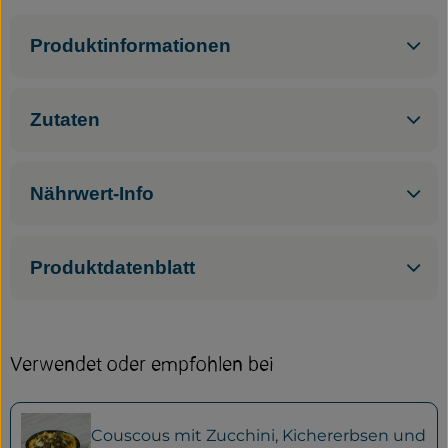
Service
Produktinformationen
Neues vom Hof
Zutaten
Nährwert-Info
Produktdatenblatt
Verwendet oder empfohlen bei
Couscous mit Zucchini, Kichererbsen und