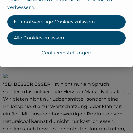
verbessern.
Demeter-Felderzeugnisse GmbH
Nur notwendige Cookies zulassen
D 64665 Alsbach
Alle Cookies zulassen
Kontrollnummer ,DE-HE-007-05006-BCDE
www.felderzeugnisse.de
Cookieeinstellungen
(Daten von Ecoinform)
Natural Cool
"SEI BESSER ESSER" ist nicht nur ein Spruch,
sondern das pulsierende Herz der Marke Naturalcool,
Wir bieten nicht nur Lebensmittel, sondern eine
Philosophie, die zur Wertschätzung jeder Mahlzeit
einlädt. Mit unseren hochwertigen Produkten von
Naturalcool kannst du nicht nur köstlich essen,
sondern auch bewusstere Entscheidungen treffen,