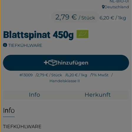
, Kontrollstel
NL-BIO-01
Frisches
Deutschland
, Herkunft:
2,79 €
/ Stück
6,20 €
/ 1kg
Bäckerei
Blattspinat 450g
Haltbares
Getränke
TIEFKÜHLWARE
Großverpackung
hinzufügen
Produkt zum Warenkorb hi
Drogerie
#13009
2,79 €
/ Stück
6,20 €
/ 1kg
7% MwSt
Handelsklasse II
Geplante Kisten
Info
Herkunft
So geht's
Info
Über uns
TIEFKÜHLWARE
Erleben