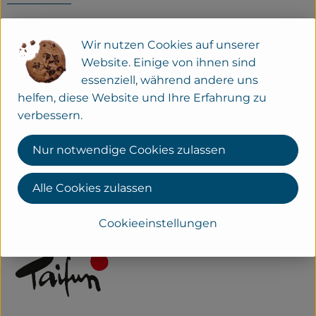
Hersteller: Taifun
Wir nutzen Cookies auf unserer
Website. Einige von ihnen sind
diverse
essenziell, während andere uns
helfen, diese Website und Ihre Erfahrung zu
Taifun Tofu GmbH
verbessern.
D 79108 Freiburg
Nur notwendige Cookies zulassen
Kontrollnummer DE-BW-007-05499-BCDE
www.taifun-tofu.de
(Daten von Ecoinform)
Alle Cookies zulassen
Taifun
Cookieeinstellungen