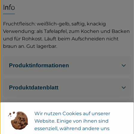
Info
Service
Fruchtfleisch: weißlich-gelb, saftig, knackig
Neues vom Hof
Verwendung: als Tafelapfel, zum Kochen und Backen
und für Rohkost. Läuft beim Aufschneiden nicht
braun an. Gut lagerbar.
Produktinformationen
Produktdatenblatt
Wir nutzen Cookies auf unserer
Herkunft
Website. Einige von ihnen sind
essenziell, während andere uns