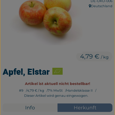
, Kontrollstelle:
DE-ÖKO-006
Frisches
Deutschland
, Herkunft:
Bäckerei
Haltbares
Getränke
Großverpackung
4,79 €
/ kg
Drogerie
Apfel, Elstar
Geplante Kisten
Artikel ist aktuell nicht bestellbar!
#9
4,79 €
/ kg
7% MwSt
Handelsklasse II
So geht's
Dieser Artikel wird genau eingewogen.
Über uns
Info
Herkunft
Erleben