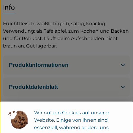
Info
Service
Fruchtfleisch: weißlich-gelb, saftig, knackig
Neues vom Hof
Verwendung: als Tafelapfel, zum Kochen und Backen
und für Rohkost. Läuft beim Aufschneiden nicht
braun an. Gut lagerbar.
Produktinformationen
Produktdatenblatt
Wir nutzen Cookies auf unserer
Herkunft
Website. Einige von ihnen sind
essenziell, während andere uns