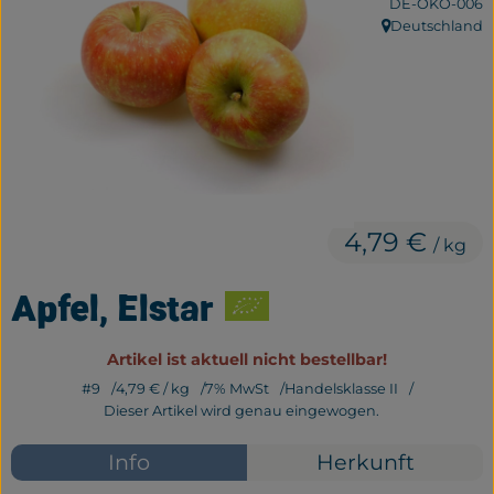
, Kontrollstelle:
DE-ÖKO-006
Frisches
Deutschland
, Herkunft:
Bäckerei
Haltbares
Getränke
Großverpackung
4,79 €
/ kg
Drogerie
Apfel, Elstar
Geplante Kisten
Artikel ist aktuell nicht bestellbar!
#9
4,79 €
/ kg
7% MwSt
Handelsklasse II
So geht's
Dieser Artikel wird genau eingewogen.
Über uns
Info
Herkunft
Erleben