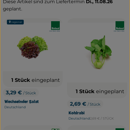
Diese Artikel sind zum Liefertermin
Di., 11.08.26
geplant.
Service
regional
Neues vom Hof
, Verband:
, Verband
, Kontrollstelle:
, Kontrollstelle:
DE-ÖKO-006
DE-ÖKO-006
1 Stück
eingeplant
1 Stück
eingeplant
3,29 €
/ Stück
, Preis:
Wechselnder Salat
2,69 €
/ Stück
, Preis:
Deutschland
, Herkunft:
Kohlrabi
, Referenzpreis:
Deutschland
2,69 €
/ STÜCK
, Herkunft: