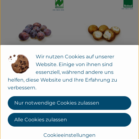
, Verband:
, Verband
, Kontrollstelle:
DE-ÖKO-006
, Kontrollstelle:
DE-ÖKO-006
Wir nutzen Cookies auf unserer
Website. Einige von ihnen sind
essenziell, während andere uns
0.25 kg
eingeplant
0.2 kg
eingeplant
helfen, diese Website und Ihre Erfahrung zu
6,49 €
14,79 €
verbessern.
/ kg
/ kg
, Preis:
, Preis:
Zwetschgen
Steinchampignons
Nur notwendige Cookies zulassen
Deutschland
Deutschland
, Herkunft:
, Herkunft:
, Kontrollstelle:
DE-ÖKO-006
, Verband:
, Verband
Alle Cookies zulassen
, Kontrollstelle:
DE-ÖKO-006
Cookieeinstellungen