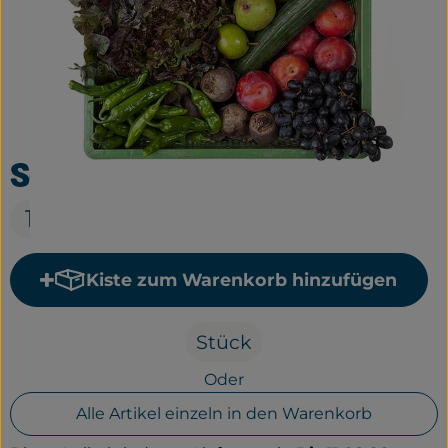
Frisches
Bäckerei
Haltbares
Getränke
Sortiment Singles
Großverpackung
13,00 €
Drogerie
Kiste zum Warenkorb hinzufügen
Geplante Kisten
Kiste zum Warenkorb hinzu
Stück
So geht's
Oder
Über uns
Alle Artikel einzeln in den Warenkorb
Erleben