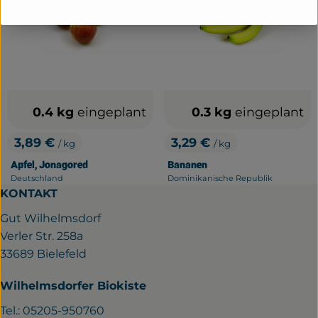
0.4 kg
eingeplant
0.3 kg
eingeplant
3,89 €
3,29 €
/ kg
/ kg
, Preis:
, Preis:
Apfel, Jonagored
Bananen
Deutschland
Dominikanische Republik
, Herkunft:
, Herkunft:
KONTAKT
Gut Wilhelmsdorf
Verler Str. 258a
33689 Bielefeld
Wilhelmsdorfer Biokiste
Tel.: 05205-950760