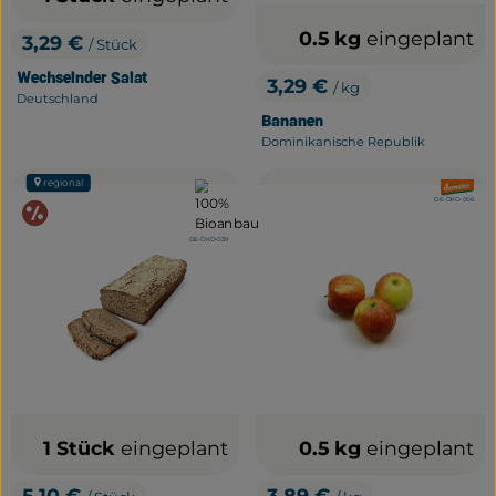
0.5 kg
eingeplant
3,29 €
/ Stück
, Preis:
Wechselnder Salat
3,29 €
/ kg
, Preis:
Deutschland
, Herkunft:
Bananen
Dominikanische Republik
, Herkunft:
regional
, Verband:
, Verband
, Kontrollstelle:
DE-ÖKO-006
Angebote & Aktionen
, Kontrollstelle:
DE-ÖKO-039
1 Stück
eingeplant
0.5 kg
eingeplant
5,10 €
3,89 €