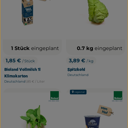
1 Stück
eingeplant
0.7 kg
eingeplant
1,85 €
3,89 €
/ Stück
/ kg
, Preis:
, Preis:
Bioland Vollmilch 1l
Spitzkohl
Deutschland
Klimakarton
, Herkunft:
, Referenzpreis:
Deutschland
1,85 €
/ Liter
, Herkunft:
regional
, Verband:
, Verband
, Kontrollstelle:
, Kontrollstelle:
DE-ÖKO-006
DE-ÖKO-006