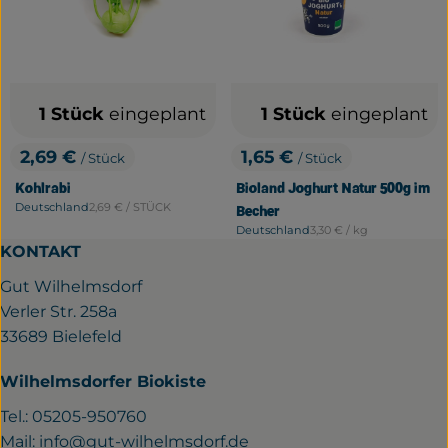
1 Stück
eingeplant
1 Stück
eingeplant
2,69 €
1,65 €
/ Stück
/ Stück
, Preis:
, Preis:
Kohlrabi
Bioland Joghurt Natur 500g im
, Referenzpreis:
Deutschland
2,69 €
/ STÜCK
Becher
, Herkunft:
, Referenzpreis:
Deutschland
3,30 €
/ kg
, Herkunft:
KONTAKT
Gut Wilhelmsdorf
Verler Str. 258a
33689 Bielefeld
Wilhelmsdorfer Biokiste
Tel.: 05205-950760
Mail:
info@gut-wilhelmsdorf.de