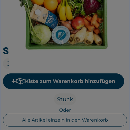
Frisches
Bäckerei
Haltbares
Getränke
Schnupperkiste groß
Großverpackung
35,00 €
Drogerie
Kiste zum Warenkorb hinzufügen
Geplante Kisten
Kiste zum Warenkorb hinzu
Stück
So geht's
Oder
Über uns
Alle Artikel einzeln in den Warenkorb
Erleben