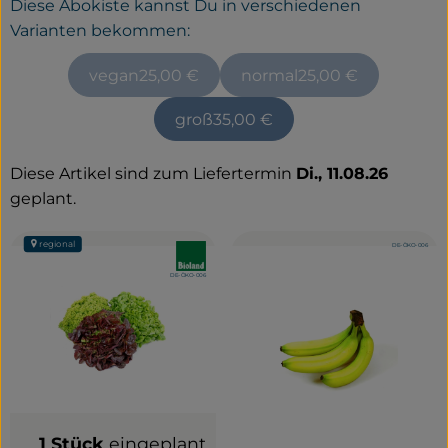
Diese Abokiste kannst Du in verschiedenen
Varianten bekommen:
Service
vegan
25,00 €
normal
25,00 €
Neues vom Hof
groß
35,00 €
Diese Artikel sind zum Liefertermin
Di., 11.08.26
geplant.
regional
, Kontrollstelle:
DE-ÖKO-006
, Verband:
, Verband
, Kontrollstelle:
DE-ÖKO-006
1 Stück
eingeplant